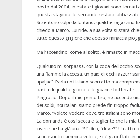
posto dal 2004, in estate i giovani sono tornati a
questa stagione le serrande restano abbassate, d
Si sentono colpi da lontano, qualche ragazzino ha i
chiedo a Marco. Lui ride, a sua volta si starà ch
tutto questo grigiore che adesso minaccia piogg
Ma l’accendino, come al solito, è rimasto in macc
Qualcuno mi sorpassa, con la coda dell’occhio sco
una fiammella accesa, un paio di occhi azzurrissim
upaljac”. Parla un italiano scorretto ma comprens
barba di qualche giorno e le guance butterate.
Ringrazio. Dopo il mio primo tiro, ne accende una
dei soldi, noi italiani siamo prede fin troppo facil
Marco. “Volete vedere dove tre italiani sono mor
La domanda è così secca e tagliente che la mia t
invece ne ha già una. “Sì” dico, “dove?” Un attimo 
sconosciuto cammina veloce, si è già infilato in 