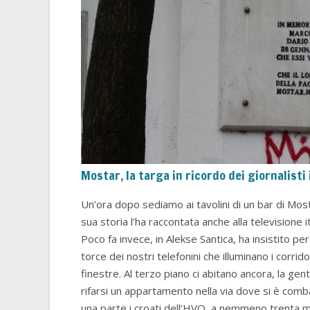
Mostar, la targa in ricordo dei giornalisti 
Un’ora dopo sediamo ai tavolini di un bar di Most
sua storia l’ha raccontata anche alla televisione 
Poco fa invece, in Alekse Santica, ha insistito p
torce dei nostri telefonini che illuminano i corridoi:
finestre. Al terzo piano ci abitano ancora, la gen
rifarsi un appartamento nella via dove si è comba
una parte i croati dell’HVO, a nemmeno trenta me