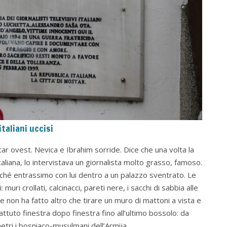
italiani uccisi
ar ovest. Nevica e Ibrahim sorride. Dice che una volta la
italiana, lo intervistava un giornalista molto grasso, famoso.
erché entrassimo con lui dentro a un palazzo sventrato. Le
 muri crollati, calcinacci, pareti nere, i sacchi di sabbia alle
te non ha fatto altro che tirare un muro di mattoni a vista e
ttuto finestra dopo finestra fino all’ultimo bossolo: da
tri i bosniaco-musulmani dell’Armija.