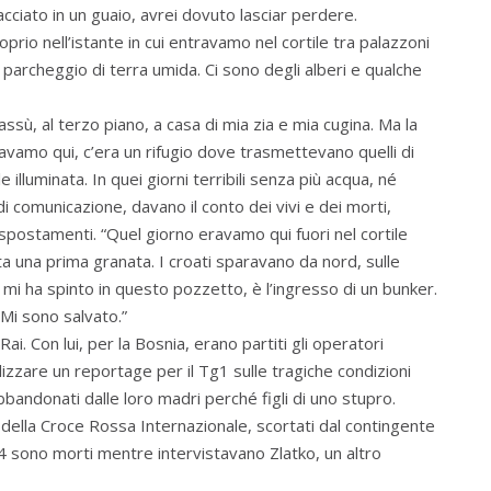
cciato in un guaio, avrei dovuto lasciar perdere.
oprio nell’istante in cui entravamo nel cortile tra palazzoni
 parcheggio di terra umida. Ci sono degli alberi e qualche
ssù, al terzo piano, a casa di mia zia e mia cugina. Ma la
avamo qui, c’era un rifugio dove trasmettevano quelli di
illuminata. In quei giorni terribili senza più acqua, né
 comunicazione, davano il conto dei vivi e dei morti,
postamenti. “Quel giorno eravamo qui fuori nel cortile
vata una prima granata. I croati sparavano da nord, sulle
po mi ha spinto in questo pozzetto, è l’ingresso di un bunker.
 Mi sono salvato.”
ai. Con lui, per la Bosnia, erano partiti gli operatori
zzare un reportage per il Tg1 sulle tragiche condizioni
bandonati dalle loro madri perché figli di uno stupro.
della Croce Rossa Internazionale, scortati dal contingente
4 sono morti mentre intervistavano Zlatko, un altro