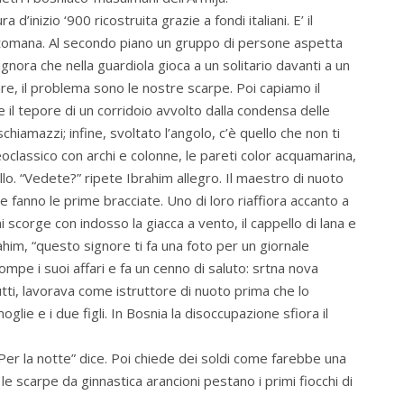
 d’inizio ‘900 ricostruita grazie a fondi italiani. E’ il
ottomana. Al secondo piano un gruppo di persone aspetta
ignora che nella guardiola gioca a un solitario davanti a un
e, il problema sono le nostre scarpe. Poi capiamo il
te il tepore di un corridoio avvolto dalla condensa delle
hiamazzi; infine, svoltato l’angolo, c’è quello che non ti
eoclassico con archi e colonne, le pareti color acquamarina,
iello. “Vedete?” ripete Ibrahim allegro. Il maestro di nuoto
a e fanno le prime bracciate. Uno di loro riaffiora accanto a
 scorge con indosso la giacca a vento, il cappello di lana e
brahim, “questo signore ti fa una foto per un giornale
ompe i suoi affari e fa un cenno di saluto: srtna nova
ti, lavorava come istruttore di nuoto prima che lo
lie e i due figli. In Bosnia la disoccupazione sfiora il
Per la notte” dice. Poi chiede dei soldi come farebbe una
, le scarpe da ginnastica arancioni pestano i primi fiocchi di