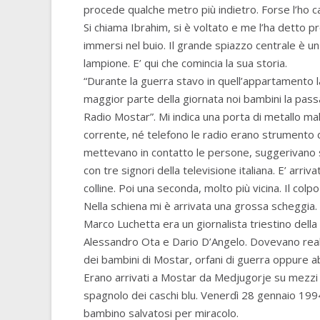
procede qualche metro più indietro. Forse l’ho ca
Si chiama Ibrahim, si è voltato e me l’ha detto pr
immersi nel buio. Il grande spiazzo centrale è un
lampione. E’ qui che comincia la sua storia.
“Durante la guerra stavo in quell’appartamento la
maggior parte della giornata noi bambini la pass
Radio Mostar”. Mi indica una porta di metallo male 
corrente, né telefono le radio erano strumento di
mettevano in contatto le persone, suggerivano s
con tre signori della televisione italiana. E’ arri
colline. Poi una seconda, molto più vicina. Il col
Nella schiena mi è arrivata una grossa scheggia.
Marco Luchetta era un giornalista triestino della R
Alessandro Ota e Dario D’Angelo. Dovevano reali
dei bambini di Mostar, orfani di guerra oppure ab
Erano arrivati a Mostar da Medjugorje su mezzi 
spagnolo dei caschi blu. Venerdì 28 gennaio 199
bambino salvatosi per miracolo.