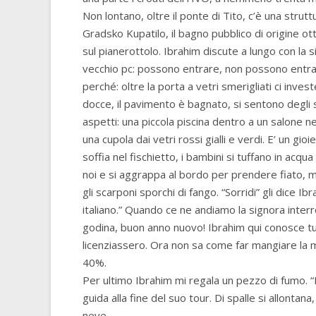
Non lontano, oltre il ponte di Tito, c’è una struttura
Gradsko Kupatilo, il bagno pubblico di origine 
sul pianerottolo. Ibrahim discute a lungo con la s
vecchio pc: possono entrare, non possono entrar
perché: oltre la porta a vetri smerigliati ci inves
docce, il pavimento è bagnato, si sentono degli sc
aspetti: una piccola piscina dentro a un salone n
una cupola dai vetri rossi gialli e verdi. E’ un gio
soffia nel fischietto, i bambini si tuffano in acqu
noi e si aggrappa al bordo per prendere fiato, mi
gli scarponi sporchi di fango. “Sorridi” gli dice I
italiano.” Quando ce ne andiamo la signora interr
godina, buon anno nuovo! Ibrahim qui conosce tut
licenziassero. Ora non sa come far mangiare la mog
40%.
Per ultimo Ibrahim mi regala un pezzo di fumo. “
guida alla fine del suo tour. Di spalle si allontana
neve.