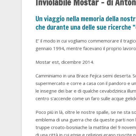
Inviolabile Mostar – di Anton
Un viaggio nella memoria della nostr
che durante una delle sue ricerche “
E’ il modo in cui vogliamo commemorare il tragico
gennaio 1994, mentre facevano il proprio lavoro
Mostar est, dicembre 2014.
Camminiamo in una Brace Fejica semi deserta. Son
supermercato e corre a casa con il pandoro e una 
le insegne dei bar e di qualche cevabdzinica illu
centro s’accende come un faro sulle acque gelid
Poco più in là, oltre le nostre spalle, se ne sta so
emblema di una guerra che da queste parti non h
truppe croato-bosniache la mattina del 9 novem
di una città in cui etnie e religioni erano riuscite 