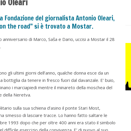
io Oleari
a Fondazione del giornalista Antonio Oleari,
on the road” si è trovato a Mostar.
 anniversario di Marco, Saša e Dario, uccisi a Mostar il 28
.
o gli ultimi giorni dell’anno, qualche donna esce da un
bottiglia da tenere in fresco fuori dal davanzale. E’ buio,
minano i marciapiedi mentre il minareto della moschea del
e della Neretva.
litario sulla sua schiena d’asino il ponte Stari Most,
a smesso di lasciare tracce. Lo hanno fatto saltare le
bre 1993 dopo che per oltre 400 anni era stato il simbolo
nel difficile esercizio della convivenza. E’ di nuovo al suo