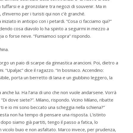
 tuffarsi e a gironzolare tra negozi di souvenir. Ma in
’inverno per i turisti qui non c’è granché.
niziato in anticipo con i petardi. “Cosa ci facciamo qui?”
iedendo cosa diavolo lo ha spinto a seguirmi in mezzo a
ia o forse neve. “Fumiamoci sopra” rispondo.
hina.
rgo un paio di scarpe da ginnastica arancioni. Poi, dietro a
i. “Upaljac” dice il ragazzo. “In bosniaco. Accendino:
ibile, porta un berretto di lana e un giubbino leggero, la
 anche lui. Ha l’aria di uno che non vuole andarsene. Vorrà
i. “Di dove siete?”. Milano, rispondo. Vicino Milano, ribatte
ti e io mi sono beccato una scheggia nella schiena?”
esta non ha tempo di pensare una risposta. L’istinto
dopo siamo già partiti, tengo il passo a fatica, lo
un vicolo buio e non asfaltato. Marco invece, per prudenza,