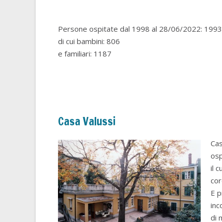
Persone ospitate dal 1998 al 28/06/2022: 1993
di cui bambini: 806
e familiari: 1187
Casa Valussi
Cas
osp
il 
cor
E p
inc
di 