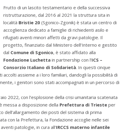
Frutto di un lascito testamentario e della successiva
ristrutturazione, dal 2016 al 2021 la struttura sita in
località
Bristie 20
(Sgonico-Zgonik) è stata un centro di
accoglienza dedicato a famiglie di richiedenti asilo e
rifugiati aventi minori affetti da gravi patologie. Il
progetto, finanziato dal Ministero dell’Interno e gestito
dal
Comune di Sgonico
, è stato affidato alla
Fondazione Luchetta
in partnership con l’
ICS –
Consorzio Italiano di Solidarietà
. In questi cinque
i accolti assieme a i loro familiari, dandogli la possibilità di
amente, i genitori sono stati accompagnati in un percorso di
aio 2022, con l’esplosione della crisi umanitaria scatenata
 è messa a disposizione della
Prefettura di Trieste
per
bito dell’allargamento dei posti del sistema di prima
lata con la Prefettura, la Fondazione accoglie nelle sei
venti patologie, in cura all’
IRCCS materno infantile