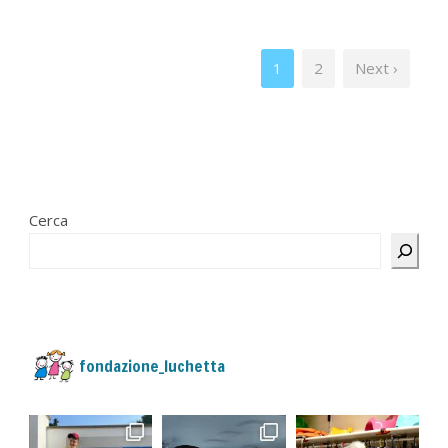
1
2
Next ›
Cerca
fondazione_luchetta