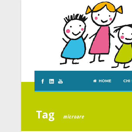
HOME
CHI
Tag
microare