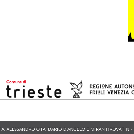
 ALESSANDRO OTA, DARIO D'ANGELO E MIRAN HROVATIN - ETS 