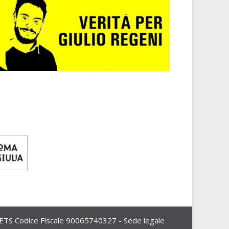
Codice Fiscale 90065740327 - Sede legale