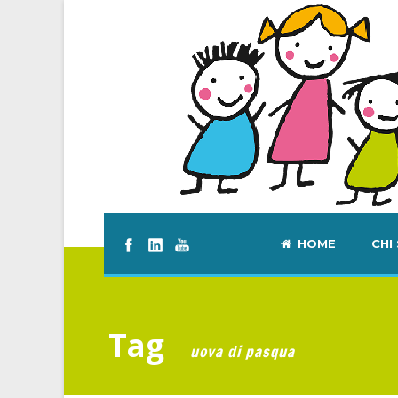
HOME
CHI
Tag
uova di pasqua