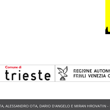
 ALESSANDRO OTA, DARIO D'ANGELO E MIRAN HROVATIN - ETS 