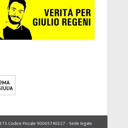
Codice Fiscale 90065740327 - Sede legale