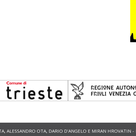
 ALESSANDRO OTA, DARIO D'ANGELO E MIRAN HROVATIN - ETS 