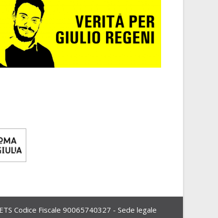
Codice Fiscale 90065740327 - Sede legale