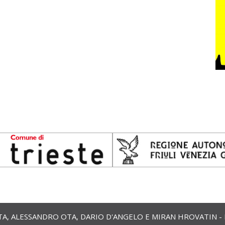
 ALESSANDRO OTA, DARIO D'ANGELO E MIRAN HROVATIN - ETS 