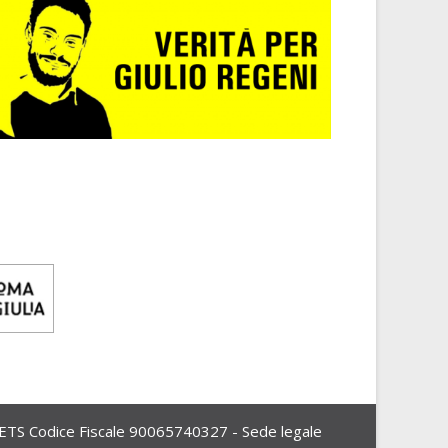
Codice Fiscale 90065740327 - Sede legale