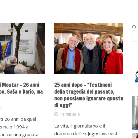
Ce
i Mostar – 26 anni
25 anni dopo – “Testimoni
o, Saša e Dario, ma
della tragedia del passato,
non possiamo ignorare questa
di oggi”
0
13 FEB 2019
i 26 anni da quel
La vita, il giornalismo e il
gennaio 1994 a
dramma dell’ex Jugoslavia visti
 in cui una granata