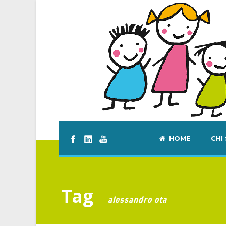
HOME
CHI
Tag
alessandro ota