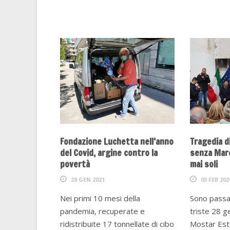
Fondazione Luchetta nell’anno
Tragedia d
del Covid, argine contro la
senza Marc
povertà
mai soli
28 GEN 2021
03 FEB 202
Nei primi 10 mesi della
Sono passat
pandemia, recuperate e
triste 28 
ridistribuite 17 tonnellate di cibo
Mostar Est,