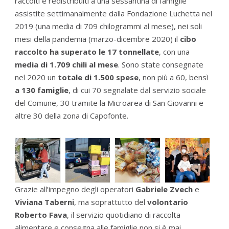
raccolti e redistribuiti a una sessantina di famiglie
assistite settimanalmente dalla Fondazione Luchetta nel
2019 (una media di 709 chilogrammi al mese), nei soli
mesi della pandemia (marzo-dicembre 2020) il
cibo
raccolto ha superato le 17 tonnellate
, con una
media di 1.709 chili al mese
. Sono state consegnate
nel 2020 un
totale di 1.500 spese
, non più a 60, bensì
a 130 famiglie
, di cui 70 segnalate dal servizio sociale
del Comune, 30 tramite la Microarea di San Giovanni e
altre 30 della zona di Capofonte.
Grazie all’impegno degli operatori
Gabriele Zvech
e
Viviana Taberni
, ma soprattutto del
volontario
Roberto Fava
, il servizio quotidiano di raccolta
alimentare e consegna alle famiglie non si è mai