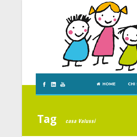
HOME
CHI
Tag
casa Valussi