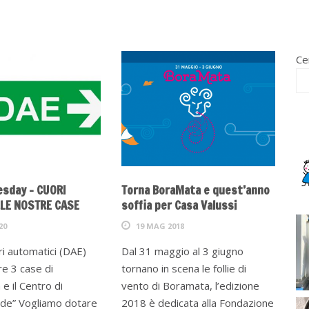
Ce
esday – CUORI
Torna BoraMata e quest’anno
LLE NOSTRE CASE
soffia per Casa Valussi
20
19 MAG 2018
ori automatici (DAE)
Dal 31 maggio al 3 giugno
re 3 case di
tornano in scena le follie di
 e il Centro di
vento di Boramata, l’edizione
lide” Vogliamo dotare
2018 è dedicata alla Fondazione