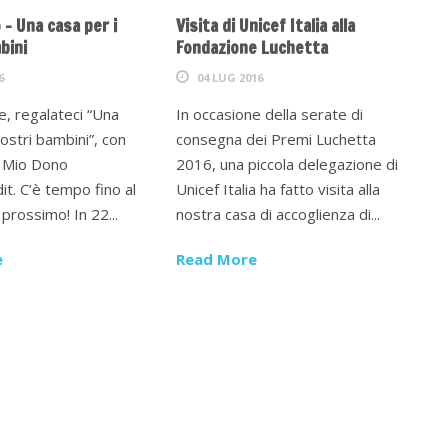
 – Una casa per i
Visita di Unicef Italia alla
bini
Fondazione Luchetta
6
04 LUG 2016
e, regalateci “Una
In occasione della serate di
nostri bambini”, con
consegna dei Premi Luchetta
 Il Mio Dono
2016, una piccola delegazione di
dit. C’è tempo fino al
Unicef Italia ha fatto visita alla
prossimo! In 22...
nostra casa di accoglienza di...
e
Read More