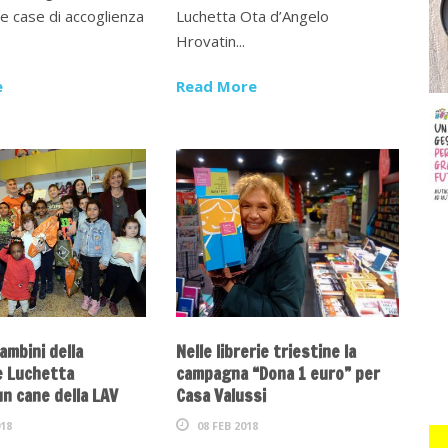
re case di accoglienza
Luchetta Ota d’Angelo
Hrovatin...
e
Read More
ambini della
Nelle librerie triestine la
e Luchetta
campagna “Dona 1 euro” per
n cane della LAV
Casa Valussi
18
08 FEB 2018