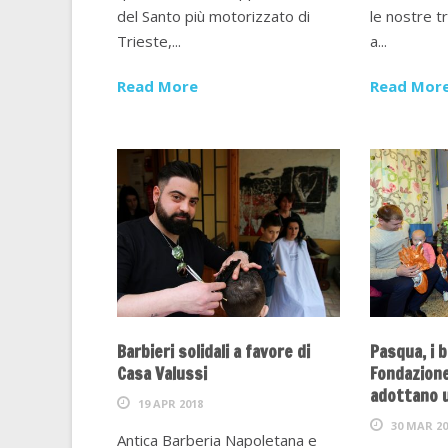
del Santo più motorizzato di
le nostre t
Trieste,...
a...
Read More
Read Mor
Barbieri solidali a favore di
Pasqua, i b
Casa Valussi
Fondazion
adottano u
19 APR 2018
30 MAR 20
Antica Barberia Napoletana e