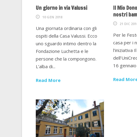
Un giorno in via Valussi
Il Mio Dono
nostri bam
10 GEN 2018
21 DIC 201
Una giornata ordinaria con gli
Per le Fest
ospiti della Casa Valussi. Ecco
casa per i 
uno sguardo intimo dentro la
l’iniziativa
Fondazione Luchetta e le
dell’UniCre
persone che la compongono.
16 gennaio 
L’alba di...
Read Mor
Read More