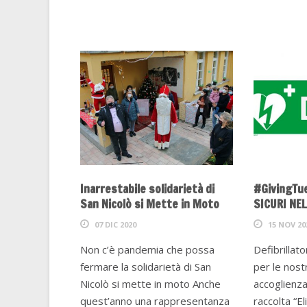
Inarrestabile solidarietà di
#GivingTu
San Nicolò si Mette in Moto
SICURI NE
07 DIC 2020
15 NOV 20
Non c’è pandemia che possa
Defibrillat
fermare la solidarietà di San
per le nost
Nicolò si mette in moto Anche
accoglienza
quest’anno una rappresentanza
raccolta “E