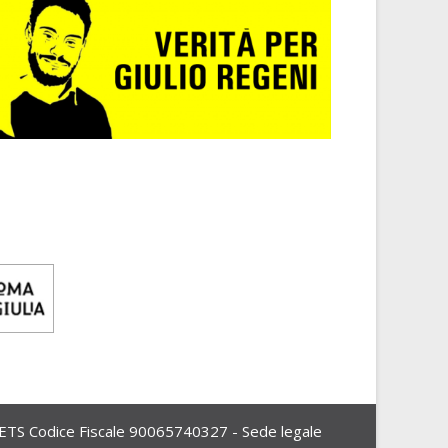
Codice Fiscale 90065740327 - Sede legale