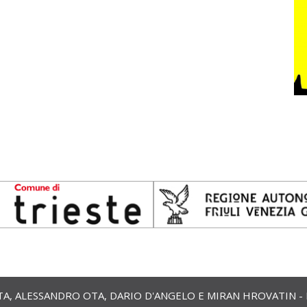
 ALESSANDRO OTA, DARIO D'ANGELO E MIRAN HROVATIN - ETS 