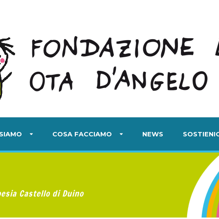
 SIAMO
COSA FACCIAMO
NEWS
SOSTIENIC
esia Castello di Duino