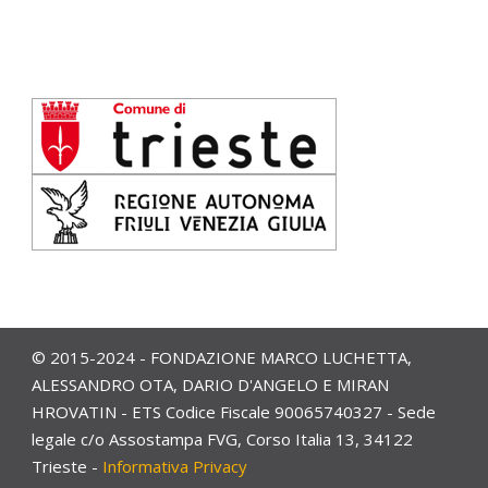
© 2015-2024 - FONDAZIONE MARCO LUCHETTA,
ALESSANDRO OTA, DARIO D'ANGELO E MIRAN
HROVATIN - ETS Codice Fiscale 90065740327 - Sede
legale c/o Assostampa FVG, Corso Italia 13, 34122
Trieste -
Informativa Privacy