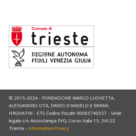
© 2015-2024 - FONDAZIONE MARCO LUCHETTA,
ALESSANDRO OTA, DARIO D'ANGELO E MIRAN
HROVATIN - ETS Codice Fiscale 90065740327 - Sede
legale c/o Assostampa FVG, Corso Italia 13, 34122
Trieste -
Informativa Privacy