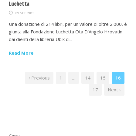
Luchetta
09 SET 2015
Una donazione di 214 libri, per un valore di oltre 2.000, è
giunta alla Fondazione Luchetta Ota D’Angelo Hrovatin
dai clienti della libreria Ubik di...
Read More
‹ Previous
1
…
14
15
16
17
Next ›
Cerca